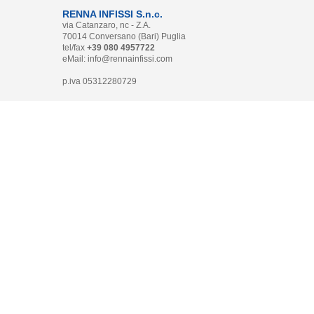
RENNA INFISSI S.n.c.
via Catanzaro, nc - Z.A.
70014 Conversano (Bari) Puglia
tel/fax
+39 080 4957722
eMail:
info@rennainfissi.com
p.iva 05312280729