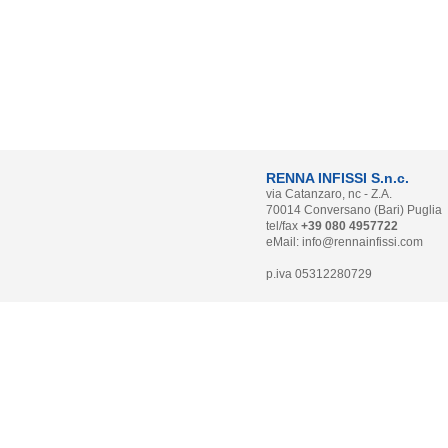
RENNA INFISSI S.n.c.
via Catanzaro, nc - Z.A.
70014 Conversano (Bari) Puglia
tel/fax
+39 080 4957722
eMail:
info@rennainfissi.com
p.iva 05312280729