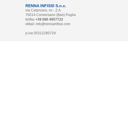
RENNA INFISSI S.n.c.
via Catanzaro, nc - Z.A.
70014 Conversano (Bari) Puglia
tel/fax
+39 080 4957722
eMail:
info@rennainfissi.com
p.iva 05312280729