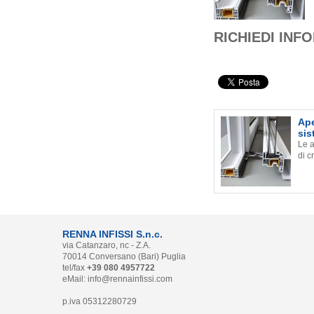
RICHIEDI INF
Ape
sis
Le a
di c
RENNA INFISSI S.n.c.
via Catanzaro, nc - Z.A.
70014 Conversano (Bari) Puglia
tel/fax
+39 080 4957722
eMail:
info@rennainfissi.com
p.iva 05312280729