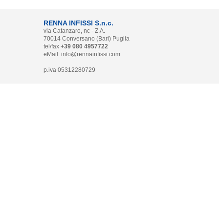
RENNA INFISSI S.n.c.
via Catanzaro, nc - Z.A.
70014 Conversano (Bari) Puglia
tel/fax
+39 080 4957722
eMail:
info@rennainfissi.com
p.iva 05312280729