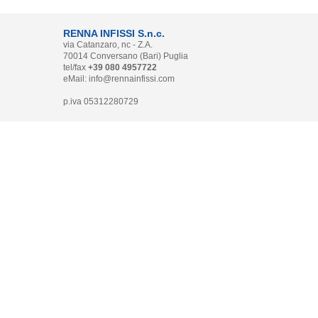
RENNA INFISSI S.n.c.
via Catanzaro, nc - Z.A.
70014 Conversano (Bari) Puglia
tel/fax
+39 080 4957722
eMail:
info@rennainfissi.com
p.iva 05312280729